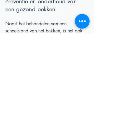
Preventie en onderhoud van 
een gezond bekken  
Naast het behandelen van een 
scheefstand van het bekken, is het ook 
van belang om preventieve maatregelen 
te nemen en regelmatig onderhoud te 
plegen om een gezond bekken te 
behouden. Hier zijn enkele tips en 
adviezen om een gezonde bekkenstand 
te bevorderen: 
Spierversterkende oefeningen:
 het 
versterken van de spieren rondom 
het bekken, inclusief de buik-, bil- 
en rugspieren, kan helpen om de 
stabiliteit en balans te verbeteren. 
Regelmatige oefeningen zoals 
squats, lunges, brugoefeningen en 
core-stabilisatietechnieken kunnen 