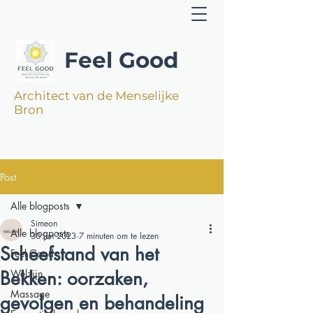
Feel Good
Architect van de Menselijke
Bron
Post
Alle blogposts
Simeon
Alle blogposts
30 jun 2023
7 minuten om te lezen
Scheefstand van het
Feel Good
Bekken: oorzaken,
Welzijn
Massage
gevolgen en behandeling