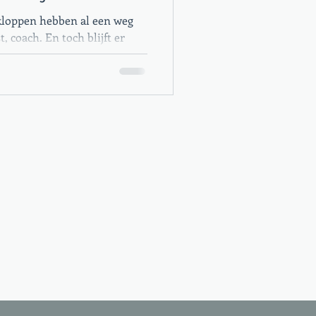
kloppen hebben al een weg
, coach. En toch blijft er
 werken met mensen die dit
eel patroon — en de oorzaak
herapeutische kaders kunnen