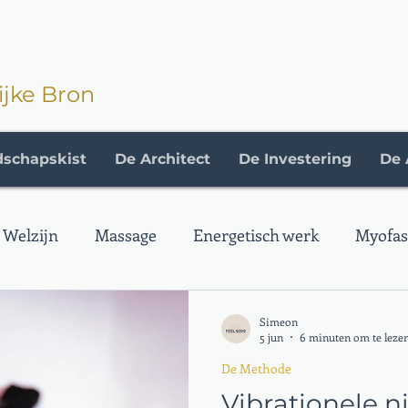
ijke Bron
dschapskist
De Architect
De Investering
De 
Welzijn
Massage
Energetisch werk
Myofasc
e
Simeon
5 jun
6 minuten om te leze
De Methode
Vibrationele n