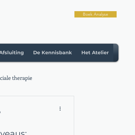
Boek Analyse
Afsluiting
De Kennisbank
Het Atelier
iale therapie
n
iveaus: