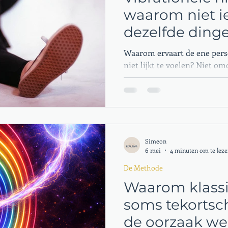
waarom niet i
dezelfde dinge
maar wel kan
Waarom ervaart de ene pers
niet lijkt te voelen? Niet o
bijzondere gave heeft — maa
niveau van zijn systeem dat
zowel de Container als de B
niveau. Het maximum van je
door je Bron. Blokkades verl
niveauverschil van 2 of mee
Simeon
waarom zelfs hechte relatie
6 mei
4 minuten om te lez
verwateren.
De Methode
Waarom klassi
soms tekortsc
de oorzaak wer