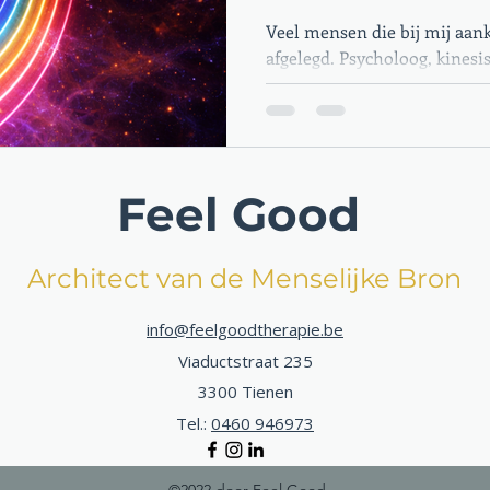
Veel mensen die bij mij aan
afgelegd. Psycholoog, kinesist
iets. Na meer dan tien jaar
ervaren, zie ik een structur
ligt dieper dan de meeste t
reiken.
Feel Good
Architect van de Menselijke Bron
info@feelgoodtherapie.be
Viaductstraat 235
3300 Tienen
Tel.:
0460 946973