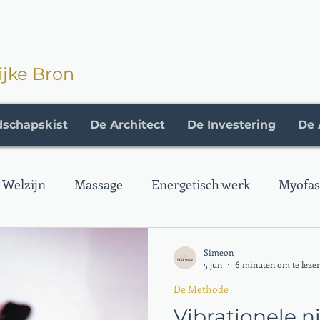
ijke Bron
dschapskist
De Architect
De Investering
De 
Welzijn
Massage
Energetisch werk
Myofasc
e
Simeon
5 jun
6 minuten om te leze
De Methode
Vibrationele n