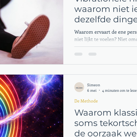
waarom niet i
dezelfde dinge
maar wel kan
Waarom ervaart de ene pers
niet lijkt te voelen? Niet o
bijzondere gave heeft — maa
niveau van zijn systeem dat
zowel de Container als de B
niveau. Het maximum van je
door je Bron. Blokkades verl
niveauverschil van 2 of mee
Simeon
waarom zelfs hechte relatie
6 mei
4 minuten om te lez
verwateren.
De Methode
Waarom klassi
soms tekortsc
de oorzaak wer