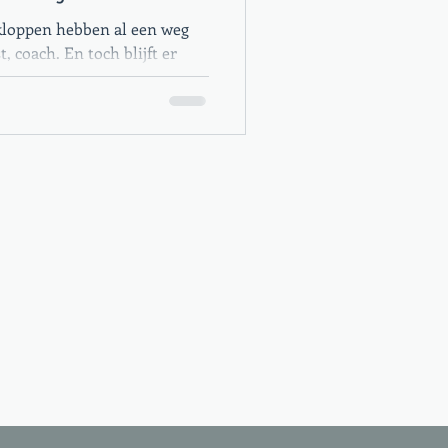
kloppen hebben al een weg
, coach. En toch blijft er
 werken met mensen die dit
eel patroon — en de oorzaak
herapeutische kaders kunnen