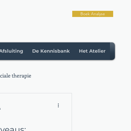
Boek Analyse
Afsluiting
De Kennisbank
Het Atelier
iale therapie
n
iveaus: