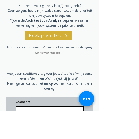
Niet zeker welk gereedschap jij nodig hebt?
Geen zorgen, het is mijn taak als architect om de prioriteit
van jouw systeem te bepalen.
Tijdens de
Architectuur-Analyse
bepalen we samen
welke laag van jouw systeem de prioriteit heeft.
Boek je Analyse
Ik hanteer een transparant All-in tarief voor maximale diepgang.
Klik hier voor meer info
Heb je een specifieke vraag over jouw situatie of wil je eerst
even afstemmen of dit traject bij je past?
Neem gerust contact met me op voor een kort moment van
overleg
Voornaam
Achternaam
*