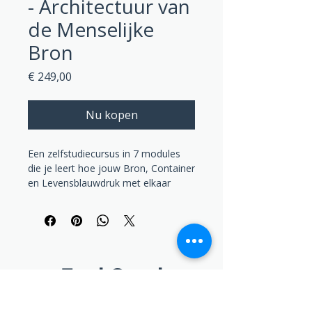
- Architectuur van
de Menselijke
Bron
Prijs
€ 249,00
Nu kopen
Een zelfstudiecursus in 7 modules
die je leert hoe jouw Bron, Container
en Levensblauwdruk met elkaar
verbonden zijn en waar ruis jouw
systeem verstoort.
Feel Good
Architect van de Menselijke